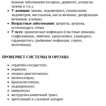
кожные заболевания (псориаз, дерматит, аллергия,
экзема и т.п.).
У женщин
: миома, эндометриоз, гиперплазия
эндометрия, мастопатия, киста яичника, дисфункция
яичников, климакс.
Возрастные заболевания
: артриты, артрозы,
остеохондроз, отеки.
У всех
: хронические инфекции (глистные инвазии,
стафилококки, лямблии, уреаплазмоз, хламидиоз,
гарднереллез, грибковые инфекции, герпес,
молочница).
ПРОВЕРЯЕТ СИСТЕМЫ И ОРГАНЫ
сердечно-сосудистую;
нервную;
опорно-двигательную;
мочеполовую;
бронхолегочную;
эндокринную;
иммунную;
желудочно-кишечный тракт;
зрительный и слуховой аппарат