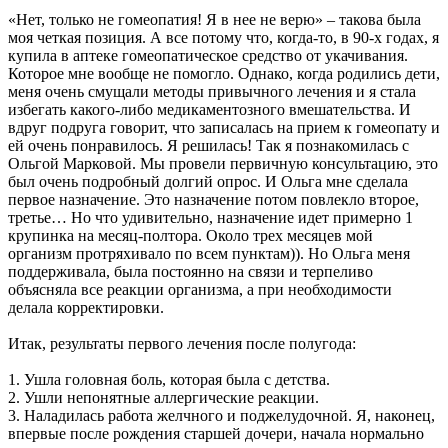
«Нет, только не гомеопатия! Я в нее не верю» – такова была
моя четкая позиция. А все потому что, когда-то, в 90-х годах, я
купила в аптеке гомеопатическое средство от укачивания.
Которое мне вообще не помогло. Однако, когда родились дети,
меня очень смущали методы привычного лечения и я стала
избегать какого-либо медикаментозного вмешательства. И
вдруг подруга говорит, что записалась на прием к гомеопату и
ей очень понравилось. Я решилась! Так я познакомилась с
Ольгой Марковой. Мы провели первичную консультацию, это
был очень подробный долгий опрос. И Ольга мне сделала
первое назначение. Это назначение потом повлекло второе,
третье… Но что удивительно, назначение идет примерно 1
крупинка на месяц-полтора. Около трех месяцев мой
организм протряхивало по всем пунктам)). Но Ольга меня
поддерживала, была постоянно на связи и терпеливо
объясняла все реакции организма, а при необходимости
делала корректировки.
Итак, результаты первого лечения после полугода:
1. Ушла головная боль, которая была с детства.
2. Ушли непонятные аллергические реакции.
3. Наладилась работа желчного и поджелудочной. Я, наконец,
впервые после рождения старшей дочери, начала нормально