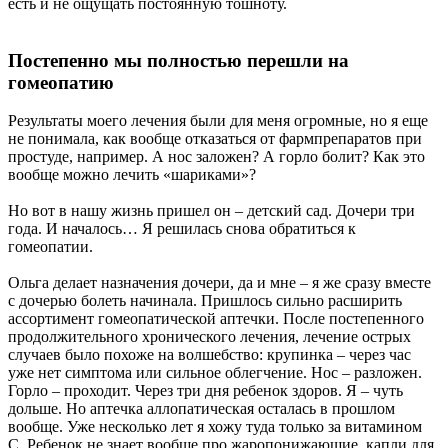
есть и не ощущать постоянную тошноту.
Постепенно мы полностью перешли на
гомеопатию
Результаты моего лечения были для меня огромные, но я еще
не понимала, как вообще отказаться от фармпрепаратов при
простуде, например. А нос заложен? А горло болит? Как это
вообще можно лечить «шариками»?
Но вот в нашу жизнь пришел он – детский сад. Дочери три
года. И началось… Я решилась снова обратиться к
гомеопатии.
Ольга делает назначения дочери, да и мне – я же сразу вместе
с дочерью болеть начинала. Пришлось сильно расширить
ассортимент гомеопатической аптечки. После постепенного
продолжительного хронического лечения, лечение острых
случаев было похоже на волшебство: крупинка – через час
уже нет симптома или сильное облегчение. Нос – разложен.
Горло – проходит. Через три дня ребенок здоров. Я – чуть
дольше. Но аптечка аллопатическая осталась в прошлом
вообще. Уже несколько лет я хожу туда только за витамином
С. Ребенок не знает вообще про жаропонижающие, капли для