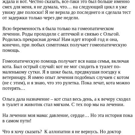
ждала и вот. Честно сказать, все-таки это был больше именно
смех для меня, я не думала, что… на следующий цикл я уже
увижу две полоски! Я не верила до последнего и сделала тест
от задержки только через две недели.
Всю беременность я была только на гомеопатическом
лечении. Роды проходили с аптечкой и связью с Ольгой.
Родилась прекрасная дочка! Нам идет второй год и она,
конечно, при любых симптомах получает гомеопатическую
помощь.
Гомеопатическую помощь получает вся наша семья, включая
кота. Был острый случай: кот не мог сходить в туалет по-
маленькому сутки. Я в шоке была, предвкушая поездку к
ветеринару. Я имею опыт лечения подобных случаев с котом
(не с этим), и я знаю, что это рулетка. Пока лечат, кота можно
потерять…
Ольга дала назначение – кот спал весь день, а к вечеру сходил
в туалет и животик стал мягким. С тех пор мы на лечении.
На лечении моя мама: давление, сердце… Но эта история пока
в самом пути!
Что я хочу сказать? К аллопатии я не вернусь. Но доктор