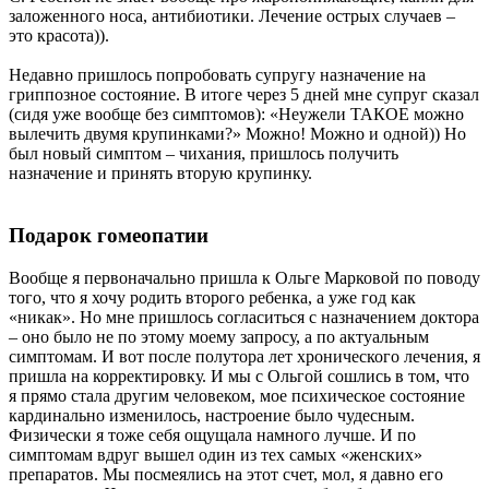
заложенного носа, антибиотики. Лечение острых случаев –
это красота)).
Недавно пришлось попробовать супругу назначение на
гриппозное состояние. В итоге через 5 дней мне супруг сказал
(сидя уже вообще без симптомов): «Неужели ТАКОЕ можно
вылечить двумя крупинками?» Можно! Можно и одной)) Но
был новый симптом – чихания, пришлось получить
назначение и принять вторую крупинку.
Подарок гомеопатии
Вообще я первоначально пришла к Ольге Марковой по поводу
того, что я хочу родить второго ребенка, а уже год как
«никак». Но мне пришлось согласиться с назначением доктора
– оно было не по этому моему запросу, а по актуальным
симптомам. И вот после полутора лет хронического лечения, я
пришла на корректировку. И мы с Ольгой сошлись в том, что
я прямо стала другим человеком, мое психическое состояние
кардинально изменилось, настроение было чудесным.
Физически я тоже себя ощущала намного лучше. И по
симптомам вдруг вышел один из тех самых «женских»
препаратов. Мы посмеялись на этот счет, мол, я давно его