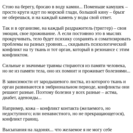
Стою на берегу, бросаю в воду камни... Поменьше камушек –
просто круги идут по морской глади, большой кину – брызг
не оберешься, и на каждый камень у воды свой ответ.
Так и в организме, на каждый раздражитель (триггер) – своя
эмоция, свое проживание. А если постоянно это в мыслях
прокручивать, тело будет психику сохранять и соматизировать
проблемы на разных уровнях..., скидывать психологический
конфликт на ту ткань и тот орган, который в резонансе с этим
конфликтом.
Сильные и значимые травмы стираются из памяти человека,
но не из памяти тела, оно их помнит и проживает болезнями...
В зависимости от зародышевого листка, из которого ткань и
орган развиваются в эмбриональном периоде, конфликты они
решают разные. Поэтому болезни у всех разные – астма,
диабет, аденоиды...
Например, кожа – конфликт контакта (желаемого, но
недоступного; или ненавистного, но не прекращающегося),
конфликт границ.
Высыпания на ладонях... что желаемое я не могу себе